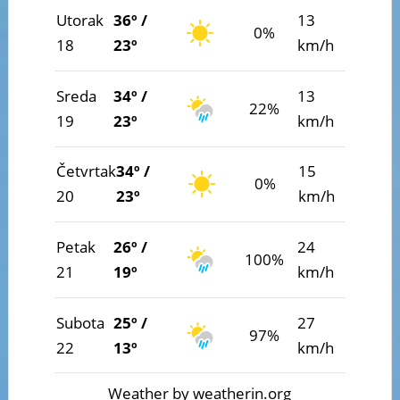
Utorak
36º /
13
0%
18
23º
km/h
Sreda
34º /
13
22%
19
23º
km/h
Četvrtak
34º /
15
0%
20
23º
km/h
Petak
26º /
24
100%
21
19º
km/h
Subota
25º /
27
97%
22
13º
km/h
Weather
by weatherin.org