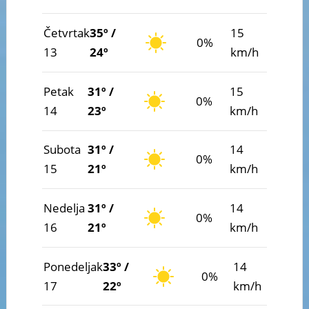
Četvrtak
35º /
15
0%
13
24º
km/h
Petak
31º /
15
0%
14
23º
km/h
Subota
31º /
14
0%
15
21º
km/h
Nedelja
31º /
14
0%
16
21º
km/h
Ponedeljak
33º /
14
0%
17
22º
km/h