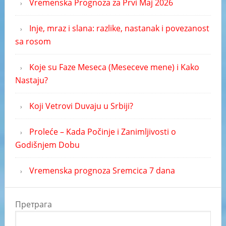
Vremenska Prognoza za Prvi Maj 2026
Inje, mraz i slana: razlike, nastanak i povezanost
sa rosom
Koje su Faze Meseca (Meseceve mene) i Kako
Nastaju?
Koji Vetrovi Duvaju u Srbiji?
Proleće – Kada Počinje i Zanimljivosti o
Godišnjem Dobu
Vremenska prognoza Sremcica 7 dana
Претрага