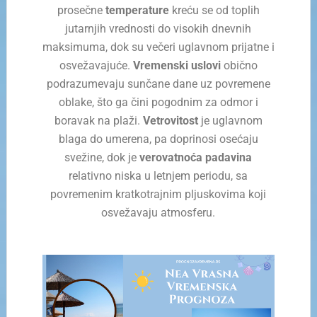
prosečne
temperature
kreću se od toplih
jutarnjih vrednosti do visokih dnevnih
maksimuma, dok su večeri uglavnom prijatne i
osvežavajuće.
Vremenski uslovi
obično
podrazumevaju sunčane dane uz povremene
oblake, što ga čini pogodnim za odmor i
boravak na plaži.
Vetrovitost
je uglavnom
blaga do umerena, pa doprinosi osećaju
svežine, dok je
verovatnoća padavina
relativno niska u letnjem periodu, sa
povremenim kratkotrajnim pljuskovima koji
osvežavaju atmosferu.