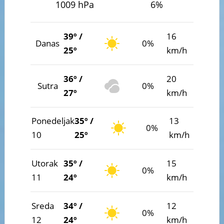
1009 hPa
6%
39º /
16
Danas
0%
25º
km/h
36º /
20
Sutra
0%
27º
km/h
Ponedeljak
35º /
13
0%
10
25º
km/h
Utorak
35º /
15
0%
11
24º
km/h
Sreda
34º /
12
0%
12
24º
km/h