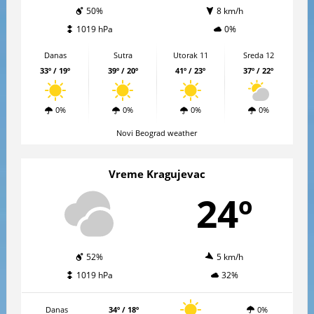
50%
8 km/h
1019 hPa
0%
Danas
Sutra
Utorak 11
Sreda 12
33º / 19º
39º / 20º
41º / 23º
37º / 22º
0%
0%
0%
0%
Novi Beograd weather
Vreme Kragujevac
24º
52%
5 km/h
1019 hPa
32%
Danas
34º / 18º
0%