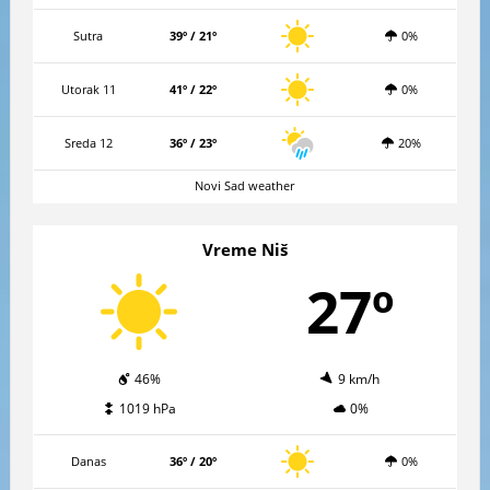
Sutra
39º / 21º
0%
Utorak 11
41º / 22º
0%
Sreda 12
36º / 23º
20%
Novi Sad weather
Vreme Niš
27º
46%
9 km/h
1019 hPa
0%
Danas
36º / 20º
0%