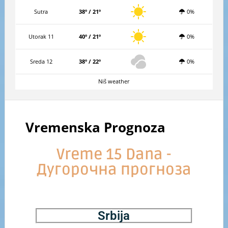
Sutra
38º / 21º
0%
Utorak 11
40º / 21º
0%
Sreda 12
38º / 22º
0%
Niš weather
Vremenska Prognoza
Vreme 15 Dana -
Дугорочна прогноза
Srbija