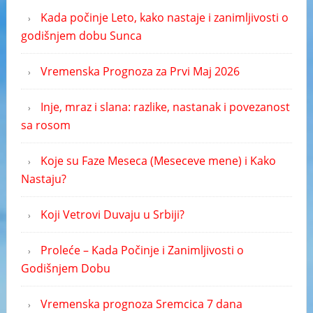
Kada počinje Leto, kako nastaje i zanimljivosti o
godišnjem dobu Sunca
Vremenska Prognoza za Prvi Maj 2026
Inje, mraz i slana: razlike, nastanak i povezanost
sa rosom
Koje su Faze Meseca (Meseceve mene) i Kako
Nastaju?
Koji Vetrovi Duvaju u Srbiji?
Proleće – Kada Počinje i Zanimljivosti o
Godišnjem Dobu
Vremenska prognoza Sremcica 7 dana