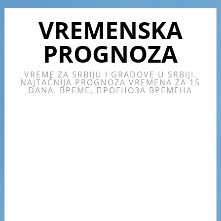
Skip
Skip
Skip
Skip
to
to
to
to
VREMENSKA
primary
main
primary
footer
PROGNOZA
navigation
content
sidebar
VREME ZA SRBIJU I GRADOVE U SRBIJI.
NAJTAČNIJA PROGNOZA VREMENA ZA 15
DANA. ВРЕМЕ, ПРОГНОЗА ВРЕМЕНА