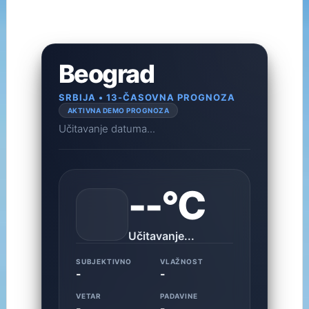
Beograd
SRBIJA • 13-ČASOVNA PROGNOZA
AKTIVNA DEMO PROGNOZA
Učitavanje datuma...
--°C
Učitavanje...
SUBJEKTIVNO
VLAŽNOST
-
-
VETAR
PADAVINE
-
-