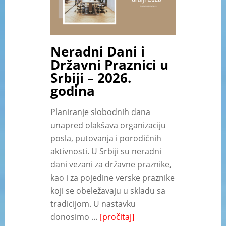
Neradni Dani i
Državni Praznici u
Srbiji – 2026.
godina
Planiranje slobodnih dana
unapred olakšava organizaciju
posla, putovanja i porodičnih
aktivnosti. U Srbiji su neradni
dani vezani za državne praznike,
kao i za pojedine verske praznike
koji se obeležavaju u skladu sa
tradicijom. U nastavku
donosimo …
[pročitaj]