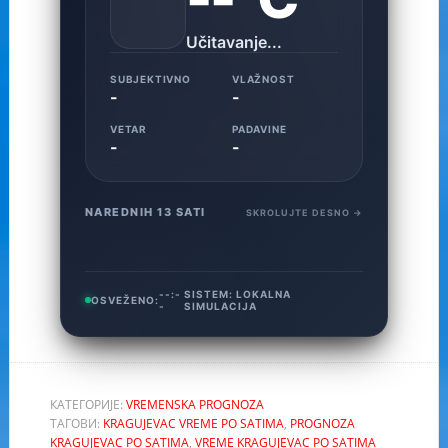
Učitavanje...
SUBJEKTIVNO
VLAŽNOST
-
-
VETAR
PADAVINE
-
-
NAREDNIH 13 SATI
SKROLUJTE DESNO →
--:-
SISTEM:
LOKALNA
OSVEŽENO:
-
SIMULACIJA
КАТЕГОРИЈЕ:
VREMENSKA PROGNOZA
ТАГОВИ:
KRAGUJEVAC VREME PO SATIMA
,
PROGNOZA
KRAGUJEVAC PO SATIMA
,
VREME KRAGUJEVAC PO SATIMA