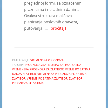
preglednoj formi, sa označenim
praznicima i neradnim danima.
Ovakva struktura olakšava
planiranje poslovnih obaveza,
putovanja i …
[pročitaj]
КАТЕГОРИЈЕ:
VREMENSKA PROGNOZA
ТАГОВИ:
PROGNOZA ZLATIBOR PO SATIMA
,
SATNA
VREMENSKA PROGNOZA ZA ZLATIBOR
,
VREME PO SATIMA
DANAS ZLATIBOR
,
VREMENSKA PROGNOZA PO SATIMA
ZLATIBOR
,
VRIJEME PO SATIMA ZLATIBOR
,
ZLATIBOR
PROGNOZA PO SATIMA