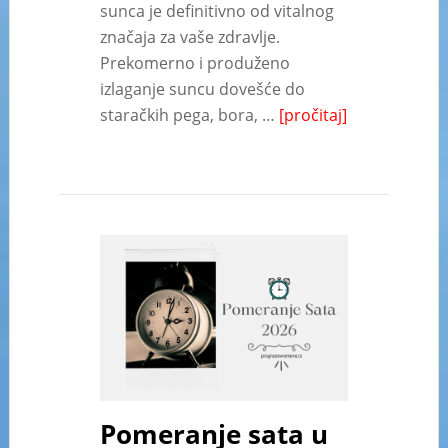
sunca je definitivno od vitalnog
značaja za vaše zdravlje.
Prekomerno i produženo
izlaganje suncu dovešće do
staračkih pega, bora, …
[pročitaj]
Pomeranje sata u