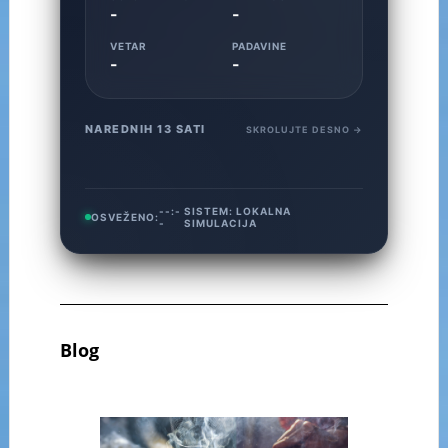
-
-
VETAR
PADAVINE
-
-
NAREDNIH 13 SATI
SKROLUJTE DESNO →
--:-
SISTEM:
LOKALNA
OSVEŽENO:
-
SIMULACIJA
Blog