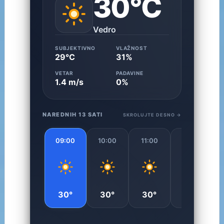
30°C
Vedro
SUBJEKTIVNO
VLAŽNOST
29°C
31%
VETAR
PADAVINE
1.4 m/s
0%
NAREDNIH 13 SATI
SKROLUJTE DESNO →
09:00
10:00
11:00
12:00
30°
30°
30°
30°