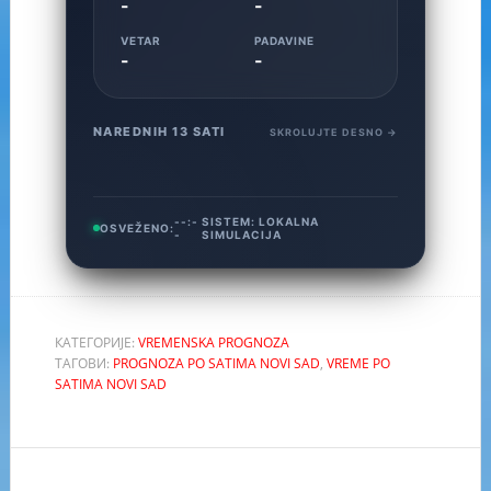
-
-
VETAR
PADAVINE
-
-
NAREDNIH 13 SATI
SKROLUJTE DESNO →
--:-
SISTEM:
LOKALNA
OSVEŽENO:
-
SIMULACIJA
КАТЕГОРИЈЕ:
VREMENSKA PROGNOZA
ТАГОВИ:
PROGNOZA PO SATIMA NOVI SAD
,
VREME PO
SATIMA NOVI SAD