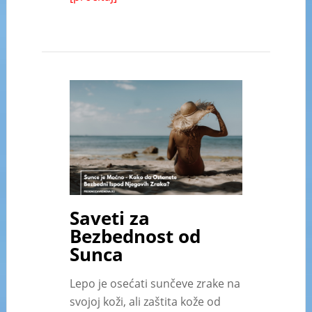
Saveti za
Bezbednost od
Sunca
Lepo je osećati sunčeve zrake na
svojoj koži, ali zaštita kože od