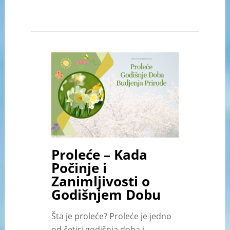
Proleće – Kada
Počinje i
Zanimljivosti o
Godišnjem Dobu
Šta je proleće? Proleće je jedno
od četiri godišnja doba i