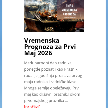
Vremenska
Prognoza za Prvi
Maj 2026
Međunarodni dan radnika,
ponegde poznat i kao Praznik
rada, je godišnja proslava prvog
maja radnika i radničke klase.
Mnoge zemlje obeležavaju Prvi
maj kao državni praznik.Tokom
prvomajskog praznika …
[pročitaj]