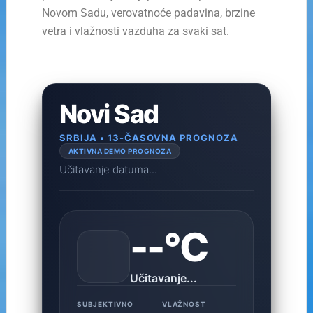
Novom Sadu, verovatnoće padavina, brzine
vetra i vlažnosti vazduha za svaki sat.
Novi Sad
SRBIJA • 13-ČASOVNA PROGNOZA
AKTIVNA DEMO PROGNOZA
Učitavanje datuma...
--°C
Učitavanje...
SUBJEKTIVNO
VLAŽNOST