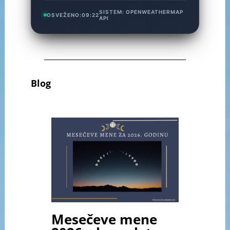
SISTEM:
OPENWEATHERMAP
OSVEŽENO:
09:22
API
Blog
Mesečeve mene