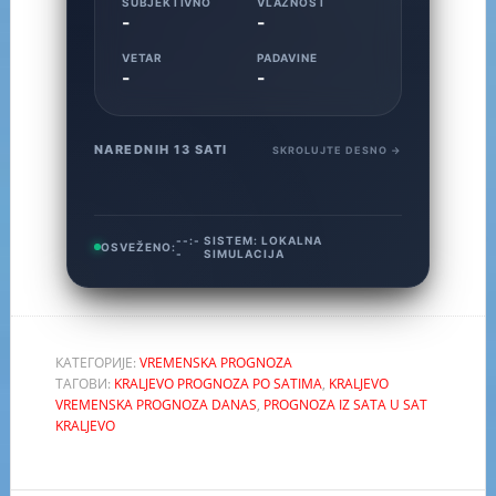
SUBJEKTIVNO
VLAŽNOST
-
-
VETAR
PADAVINE
-
-
NAREDNIH 13 SATI
SKROLUJTE DESNO →
--:-
SISTEM:
LOKALNA
OSVEŽENO:
-
SIMULACIJA
КАТЕГОРИЈЕ:
VREMENSKA PROGNOZA
ТАГОВИ:
KRALJEVO PROGNOZA PO SATIMA
,
KRALJEVO
VREMENSKA PROGNOZA DANAS
,
PROGNOZA IZ SATA U SAT
KRALJEVO