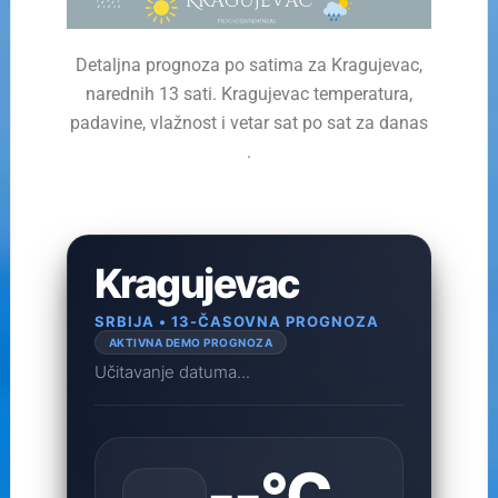
Detaljna prognoza po satima za Kragujevac,
narednih 13 sati. Kragujevac temperatura,
padavine, vlažnost i vetar sat po sat za danas
.
Kragujevac
SRBIJA • 13-ČASOVNA PROGNOZA
AKTIVNA DEMO PROGNOZA
Učitavanje datuma...
--°C