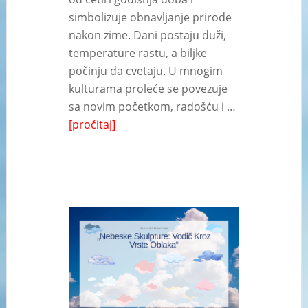
simbolizuje obnavljanje prirode
nakon zime. Dani postaju duži,
temperature rastu, a biljke
počinju da cvetaju. U mnogim
kulturama proleće se povezuje
sa novim početkom, radošću i …
[pročitaj]