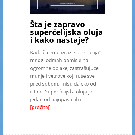
Šta je zapravo
superćelijska oluja
i kako nastaje?
Kada čujemo izraz "superćelija",
mnogi odmah pomisle na
ogromne oblake, zastrašujuće
munje i vetrove koji ruše sve
pred sobom. I nisu daleko od
istine. Superćelijska oluja je
jedan od najopasnijih i …
[pročitaj]