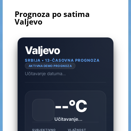
Prognoza po satima
Valjevo
Valjevo
SRBIJA • 13-ČASOVNA PROGNOZA
AKTIVNA DEMO PROGNOZA
Učitavanje datuma...
--°C
Učitavanje...
SUBJEKTIVNO
VLAŽNOST