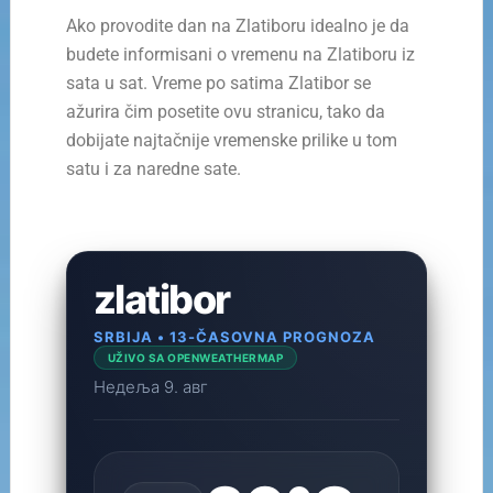
Ako provodite dan na Zlatiboru idealno je da
budete informisani o vremenu na Zlatiboru iz
sata u sat. Vreme po satima Zlatibor se
ažurira čim posetite ovu stranicu, tako da
dobijate najtačnije vremenske prilike u tom
satu i za naredne sate.
zlatibor
SRBIJA • 13-ČASOVNA PROGNOZA
UŽIVO SA OPENWEATHERMAP
Недеља 9. авг