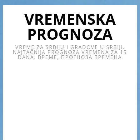
Skip
Skip
Skip
Skip
to
to
to
to
VREMENSKA
primary
main
primary
footer
PROGNOZA
navigation
content
sidebar
VREME ZA SRBIJU I GRADOVE U SRBIJI.
NAJTAČNIJA PROGNOZA VREMENA ZA 15
DANA. ВРЕМЕ, ПРОГНОЗА ВРЕМЕНА