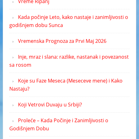
Vreme Ripanj
Kada počinje Leto, kako nastaje i zanimljivosti o
godišnjem dobu Sunca
Vremenska Prognoza za Prvi Maj 2026
Inje, mraz i slana: razlike, nastanak i povezanost
sa rosom
Koje su Faze Meseca (Meseceve mene) i Kako
Nastaju?
Koji Vetrovi Duvaju u Srbiji?
Proleće – Kada Počinje i Zanimljivosti o
Godišnjem Dobu