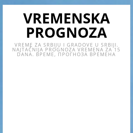
Skip
Skip
Skip
Skip
to
to
to
to
VREMENSKA
primary
main
primary
footer
PROGNOZA
navigation
content
sidebar
VREME ZA SRBIJU I GRADOVE U SRBIJI.
NAJTAČNIJA PROGNOZA VREMENA ZA 15
DANA. ВРЕМЕ, ПРОГНОЗА ВРЕМЕНА