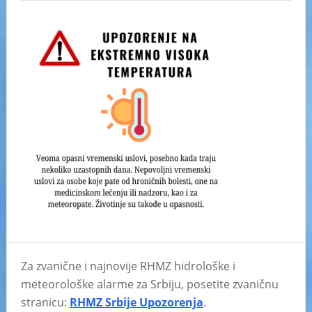
Za zvanične i najnovije RHMZ hidrološke i
meteorološke alarme za Srbiju, posetite zvaničnu
stranicu:
RHMZ Srbije Upozorenja
.