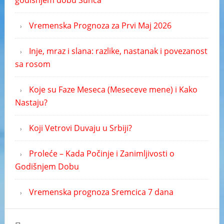
godišnjem dobu Sunca
Vremenska Prognoza za Prvi Maj 2026
Inje, mraz i slana: razlike, nastanak i povezanost
sa rosom
Koje su Faze Meseca (Meseceve mene) i Kako
Nastaju?
Koji Vetrovi Duvaju u Srbiji?
Proleće – Kada Počinje i Zanimljivosti o
Godišnjem Dobu
Vremenska prognoza Sremcica 7 dana