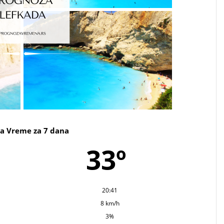
a Vreme za 7 dana
33º
20:41
8 km/h
3%