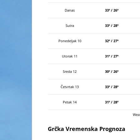
Danas
33º / 26º
Sutra
33º / 28º
Ponedeljak 10
32º / 27º
Utorak 11
31º / 27º
Sreda 12
30º / 26º
Četvrtak 13
33º / 28º
Petak 14
31º / 28º
Wea
Grčka Vremenska Prognoza