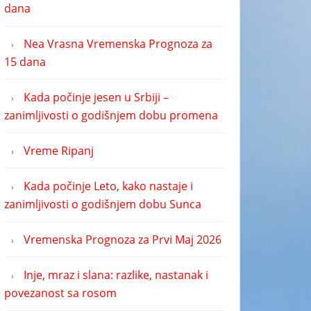
dana
Nea Vrasna Vremenska Prognoza za
15 dana
Kada počinje jesen u Srbiji –
zanimljivosti o godišnjem dobu promena
Vreme Ripanj
Kada počinje Leto, kako nastaje i
zanimljivosti o godišnjem dobu Sunca
Vremenska Prognoza za Prvi Maj 2026
Inje, mraz i slana: razlike, nastanak i
povezanost sa rosom