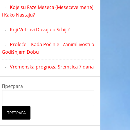
Koje su Faze Meseca (Meseceve mene)
i Kako Nastaju?
Koji Vetrovi Duvaju u Srbiji?
Proleće – Kada Počinje i Zanimljivosti o
Godišnjem Dobu
Vremenska prognoza Sremcica 7 dana
Претрага
ПРЕТРАГА