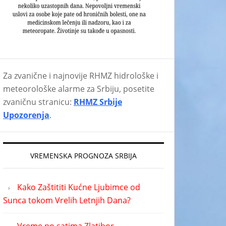
Za zvanične i najnovije RHMZ hidrološke i
meteorološke alarme za Srbiju, posetite
zvaničnu stranicu:
RHMZ Srbije
Upozorenja
.
VREMENSKA PROGNOZA SRBIJA
Kako Zaštititi Kućne Ljubimce od
Sunca tokom Vrelih Letnjih Dana?