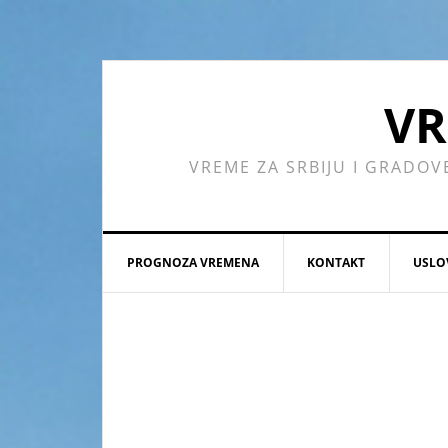
Skip
Skip
Skip
Skip
to
to
to
to
primary
main
primary
footer
navigation
content
sidebar
VR
VREME ZA SRBIJU I GRADOV
PROGNOZA VREMENA
KONTAKT
USLO