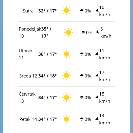
10
Sutra
32º / 17º
0%
km/h
Ponedeljak
35º /
6
0%
10
17º
km/h
Utorak
11
36º / 17º
0%
11
km/h
17
Sreda 12
34º / 18º
0%
km/h
Četvrtak
15
34º / 17º
0%
13
km/h
14
Petak 14
34º / 17º
0%
km/h