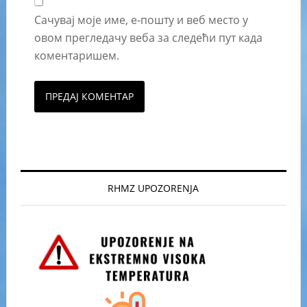
Сачувај моје име, е-пошту и веб место у
овом прегледачу веба за следећи пут када
коментаришем.
RHMZ UPOZORENJA