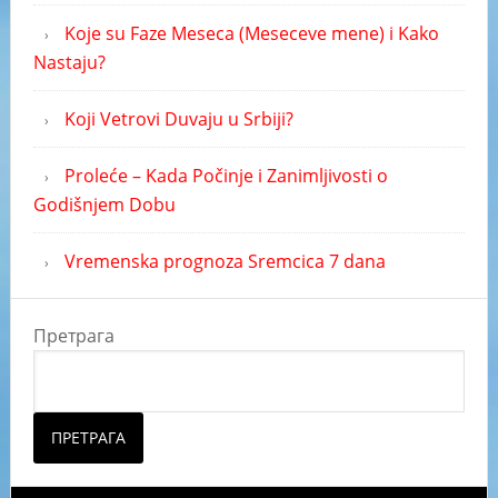
Koje su Faze Meseca (Meseceve mene) i Kako
Nastaju?
Koji Vetrovi Duvaju u Srbiji?
Proleće – Kada Počinje i Zanimljivosti o
Godišnjem Dobu
Vremenska prognoza Sremcica 7 dana
Претрага
ПРЕТРАГА