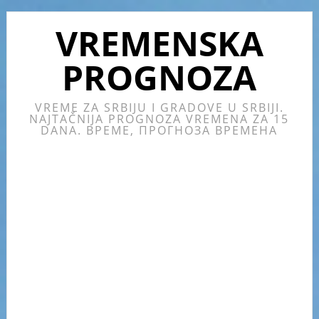
Skip
Skip
Skip
Skip
to
to
to
to
VREMENSKA
primary
main
primary
footer
PROGNOZA
navigation
content
sidebar
VREME ZA SRBIJU I GRADOVE U SRBIJI.
NAJTAČNIJA PROGNOZA VREMENA ZA 15
DANA. ВРЕМЕ, ПРОГНОЗА ВРЕМЕНА