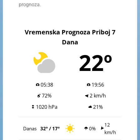
prognoza.
Vremenska Prognoza Priboj 7
Dana
22º
05:38
19:56
72%
2 km/h
1020 hPa
21%
12
Danas
32º / 17º
0%
km/h