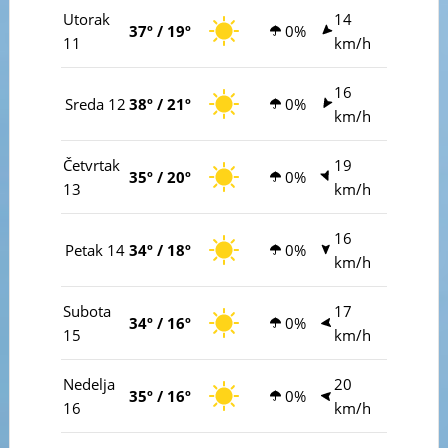
Utorak
14
37º / 19º
0%
11
km/h
16
Sreda 12
38º / 21º
0%
km/h
Četvrtak
19
35º / 20º
0%
13
km/h
16
Petak 14
34º / 18º
0%
km/h
Subota
17
34º / 16º
0%
15
km/h
Nedelja
20
35º / 16º
0%
16
km/h