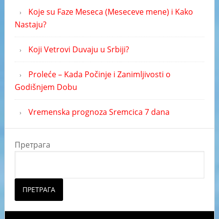
Koje su Faze Meseca (Meseceve mene) i Kako
Nastaju?
Koji Vetrovi Duvaju u Srbiji?
Proleće – Kada Počinje i Zanimljivosti o
Godišnjem Dobu
Vremenska prognoza Sremcica 7 dana
Претрага
ПРЕТРАГА