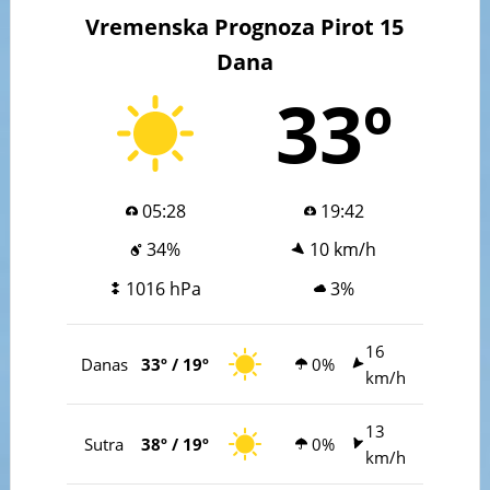
Vremenska Prognoza Pirot 15
Dana
33º
05:28
19:42
34%
10 km/h
1016 hPa
3%
16
Danas
33º / 19º
0%
km/h
13
Sutra
38º / 19º
0%
km/h