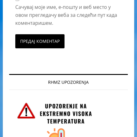
Сачувај моје име, е-пошту и веб место у
овом прегледачу веба за следећи пут када
коментаришем.
RHMZ UPOZORENJA