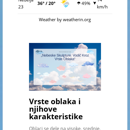
36º / 20º
49%
23
km/h
Weather
by weatherin.org
Vrste oblaka i
njihove
karakteristike
Oblaci se dele na visoke, srednje,