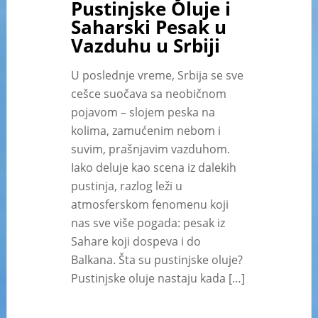
Pustinjske Oluje i
Saharski Pesak u
Vazduhu u Srbiji
U poslednje vreme, Srbija se sve
cešce suočava sa neobičnom
pojavom – slojem peska na
kolima, zamućenim nebom i
suvim, prašnjavim vazduhom.
Iako deluje kao scena iz dalekih
pustinja, razlog leži u
atmosferskom fenomenu koji
nas sve više pogada: pesak iz
Sahare koji dospeva i do
Balkana. Šta su pustinjske oluje?
Pustinjske oluje nastaju kada […]