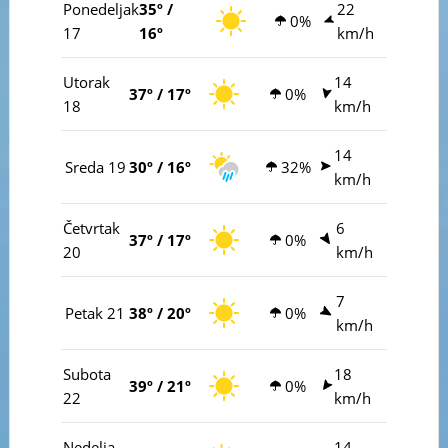
Ponedeljak
35º /
22
0%
17
16º
km/h
Utorak
14
37º / 17º
0%
18
km/h
14
Sreda 19
30º / 16º
32%
km/h
Četvrtak
6
37º / 17º
0%
20
km/h
7
Petak 21
38º / 20º
0%
km/h
Subota
18
39º / 21º
0%
22
km/h
Nedelja
14