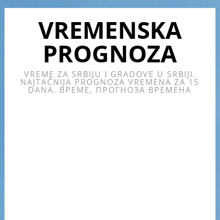
Skip
Skip
Skip
Skip
to
to
to
to
VREMENSKA
primary
main
primary
footer
PROGNOZA
navigation
content
sidebar
VREME ZA SRBIJU I GRADOVE U SRBIJI.
NAJTAČNIJA PROGNOZA VREMENA ZA 15
DANA. ВРЕМЕ, ПРОГНОЗА ВРЕМЕНА