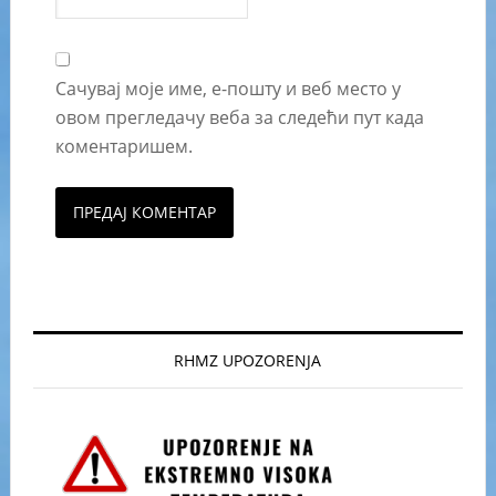
Сачувај моје име, е-пошту и веб место у
овом прегледачу веба за следећи пут када
коментаришем.
RHMZ UPOZORENJA