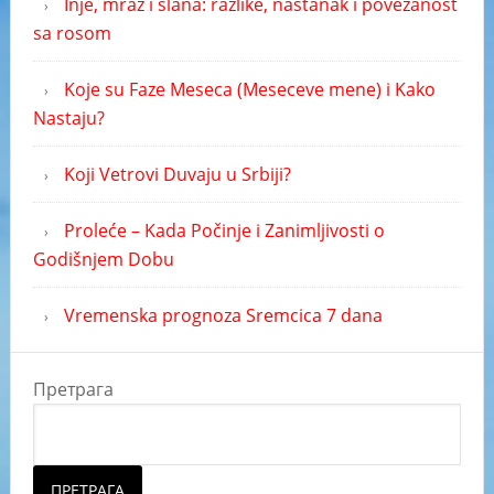
Inje, mraz i slana: razlike, nastanak i povezanost
sa rosom
Koje su Faze Meseca (Meseceve mene) i Kako
Nastaju?
Koji Vetrovi Duvaju u Srbiji?
Proleće – Kada Počinje i Zanimljivosti o
Godišnjem Dobu
Vremenska prognoza Sremcica 7 dana
Претрага
ПРЕТРАГА