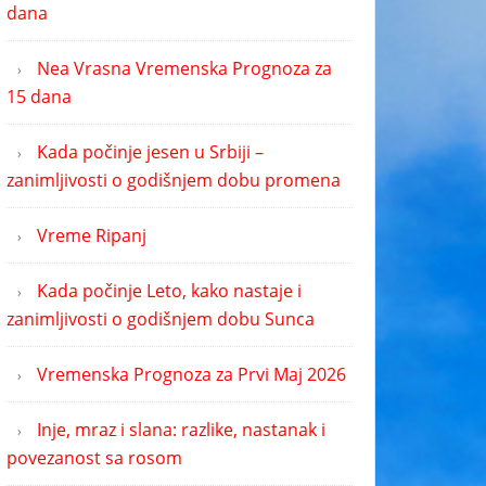
dana
Nea Vrasna Vremenska Prognoza za
15 dana
Kada počinje jesen u Srbiji –
zanimljivosti o godišnjem dobu promena
Vreme Ripanj
Kada počinje Leto, kako nastaje i
zanimljivosti o godišnjem dobu Sunca
Vremenska Prognoza za Prvi Maj 2026
Inje, mraz i slana: razlike, nastanak i
povezanost sa rosom