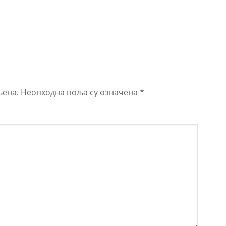
љена.
Неопходна поља су означена
*