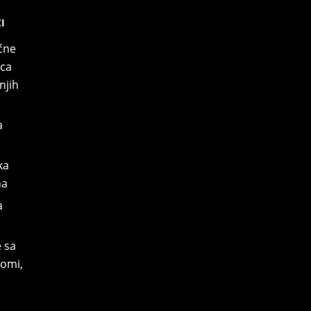
I
ćne
nca
njih
a
ka
na
a
 sa
omi,