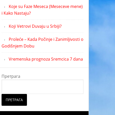
Koje su Faze Meseca (Meseceve mene)
i Kako Nastaju?
Koji Vetrovi Duvaju u Srbiji?
Proleće – Kada Počinje i Zanimljivosti o
Godišnjem Dobu
Vremenska prognoza Sremcica 7 dana
Претрага
ПРЕТРАГА