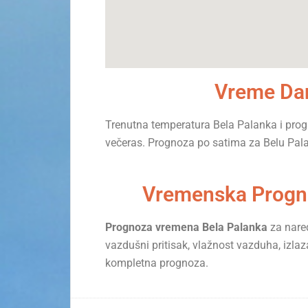
Vreme Dan
Trenutna temperatura Bela Palanka i pro
večeras. Prognoza po satima za Belu Pal
Vremenska Progno
Prognoza vremena Bela Palanka
za nared
vazdušni pritisak, vlažnost vazduha, izlaz
kompletna prognoza.