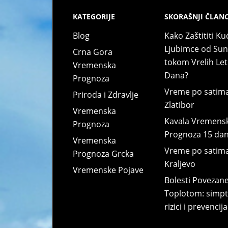
KATEGORIJE
SKORAŠNJI ČLANC
Blog
Kako Zaštititi Ku
Ljubimce od Su
Crna Gora
tokom Vrelih Let
Vremenska
Dana?
Prognoza
Vreme po satim
Priroda i Zdravlje
Zlatibor
Vremenska
Kavala Vremens
Prognoza
Prognoza 15 da
Vremenska
Vreme po satim
Prognoza Grcka
Kraljevo
Vremenske Pojave
Bolesti Povezane
Toplotom: simpt
rizici i prevencija