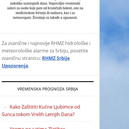
Za zvanične i najnovije RHMZ hidrološke i
meteorološke alarme za Srbiju, posetite
zvaničnu stranicu:
RHMZ Srbije
Upozorenja
.
VREMENSKA PROGNOZA SRBIJA
Kako Zaštititi Kućne Ljubimce od
Sunca tokom Vrelih Letnjih Dana?