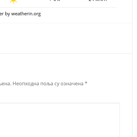
er
by weatherin.org
љена.
Неопходна поља су означена
*