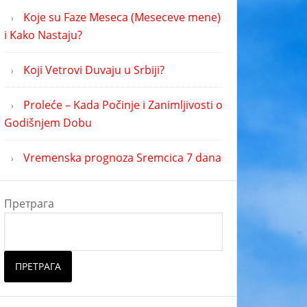
Koje su Faze Meseca (Meseceve mene)
i Kako Nastaju?
Koji Vetrovi Duvaju u Srbiji?
Proleće – Kada Počinje i Zanimljivosti o
Godišnjem Dobu
Vremenska prognoza Sremcica 7 dana
Претрага
ПРЕТРАГА