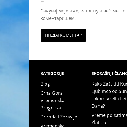
Сачувај моје име, е-пошту и веб место
коментаришем.
KATEGORIJE
SKORAŠNJI ČLANC
Blog
Kako Zaštititi Ku
Ljubimce od Su
Crna Gora
tokom Vrelih Let
Vremenska
Dana?
Prognoza
Vreme po satim
Priroda i Zdravlje
Zlatibor
Vremenska