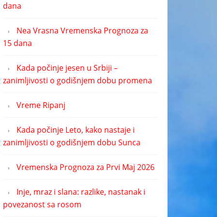
dana
Nea Vrasna Vremenska Prognoza za
15 dana
Kada počinje jesen u Srbiji –
zanimljivosti o godišnjem dobu promena
Vreme Ripanj
Kada počinje Leto, kako nastaje i
zanimljivosti o godišnjem dobu Sunca
Vremenska Prognoza za Prvi Maj 2026
Inje, mraz i slana: razlike, nastanak i
povezanost sa rosom