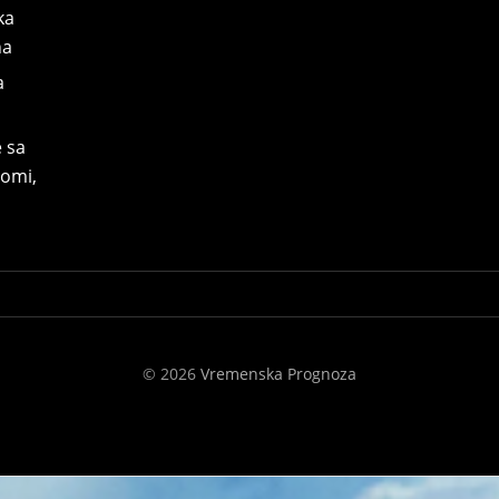
ka
na
a
 sa
omi,
© 2026
Vremenska Prognoza