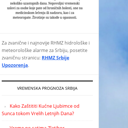
Za zvanične i najnovije RHMZ hidrološke i
meteorološke alarme za Srbiju, posetite
zvaničnu stranicu:
RHMZ Srbije
Upozorenja
.
VREMENSKA PROGNOZA SRBIJA
Kako Zaštititi Kućne Ljubimce od
Sunca tokom Vrelih Letnjih Dana?