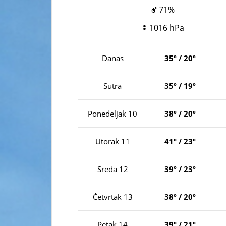
71%
1016 hPa
Danas
35º / 20º
Sutra
35º / 19º
Ponedeljak 10
38º / 20º
Utorak 11
41º / 23º
Sreda 12
39º / 23º
Četvrtak 13
38º / 20º
Petak 14
39º / 21º