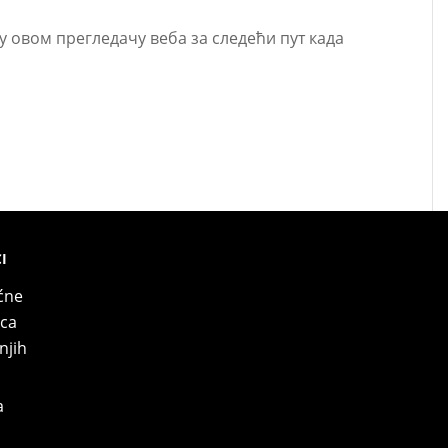
 у овом прегледачу веба за следећи пут када
I
ćne
nca
njih
a