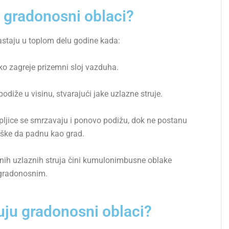
 gradonosni oblaci?
staju u toplom delu godine kada:
ko zagreje prizemni sloj vazduha.
diže u visinu, stvarajući jake uzlazne struje.
ljice se smrzavaju i ponovo podižu, dok ne postanu
eške da padnu kao grad.
nih uzlaznih struja čini kumulonimbusne oblake
gradonosnim.
uju gradonosni oblaci?