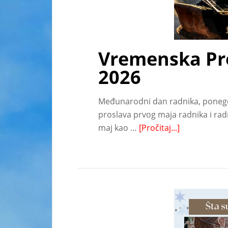
Vremenska Pro
2026
Međunarodni dan radnika, ponegde
proslava prvog maja radnika i rad
maj kao …
[Pročitaj...]