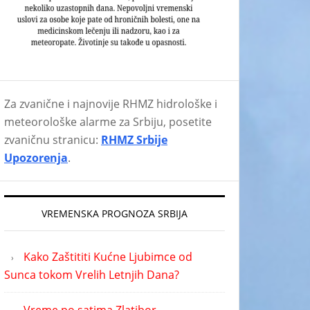
Za zvanične i najnovije RHMZ hidrološke i
meteorološke alarme za Srbiju, posetite
zvaničnu stranicu:
RHMZ Srbije
Upozorenja
.
VREMENSKA PROGNOZA SRBIJA
Kako Zaštititi Kućne Ljubimce od
Sunca tokom Vrelih Letnjih Dana?