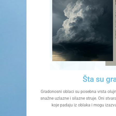
Šta su gr
Gradonosni oblaci su posebna vrsta olujn
snažne uzlazne i silazne struje. Oni stvar
koje padaju iz oblaka i mogu izazva