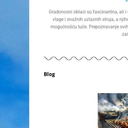
Gradonosni oblaci su fascinantna, ali i
vlage i snažnih uzlaznih struja, a nj
mogućnošću tuče. Prepoznavanje ovih
zaš
Blog