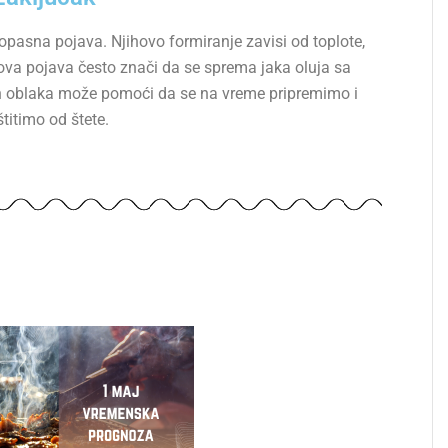
 opasna pojava. Njihovo formiranje zavisi od toplote,
ihova pojava često znači da se sprema jaka oluja sa
 oblaka može pomoći da se na vreme pripremimo i
titimo od štete.