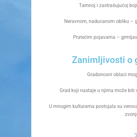
Tamnoj i zastrašujućoj boji
Neravnom, naduvanom obliku – go
Pratećim pojavama – grmljavi
Zanimljivosti 
Gradonosni oblaci mogu
Grad koji nastaje u njima može biti 
U mnogim kulturama postojala su verovan
zvonje