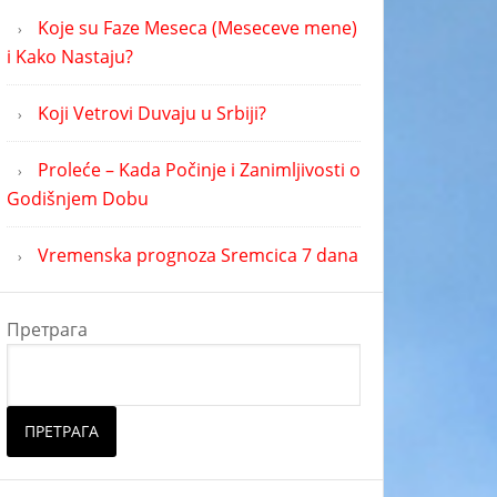
Koje su Faze Meseca (Meseceve mene)
i Kako Nastaju?
Koji Vetrovi Duvaju u Srbiji?
Proleće – Kada Počinje i Zanimljivosti o
Godišnjem Dobu
Vremenska prognoza Sremcica 7 dana
Претрага
ПРЕТРАГА