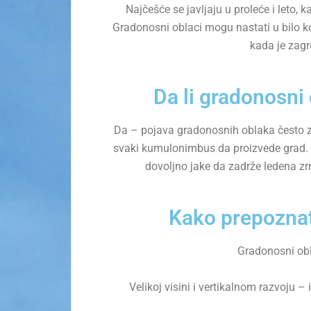
Najčešće se javljaju u proleće i leto,
Gradonosni oblaci mogu nastati u bilo k
kada je zagre
Da li gradonosni
Da – pojava gradonosnih oblaka često 
svaki kumulonimbus da proizvede grad. 
dovoljno jake da zadrže ledena zr
Kako prepoznat
Gradonosni obl
Velikoj visini i vertikalnom razvoju 