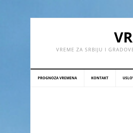
Skip
Skip
Skip
Skip
to
to
to
to
primary
main
primary
footer
navigation
content
sidebar
VR
VREME ZA SRBIJU I GRADOV
PROGNOZA VREMENA
KONTAKT
USLO