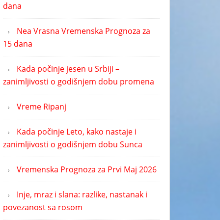
dana
Nea Vrasna Vremenska Prognoza za
15 dana
Kada počinje jesen u Srbiji –
zanimljivosti o godišnjem dobu promena
Vreme Ripanj
Kada počinje Leto, kako nastaje i
zanimljivosti o godišnjem dobu Sunca
Vremenska Prognoza za Prvi Maj 2026
Inje, mraz i slana: razlike, nastanak i
povezanost sa rosom