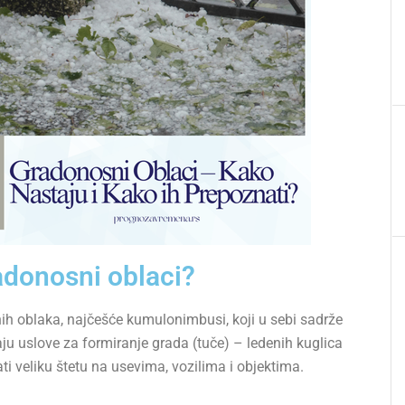
adonosni oblaci?
ih oblaka, najčešće kumulonimbusi, koji u sebi sadrže
aju uslove za formiranje grada (tuče) – ledenih kuglica
ti veliku štetu na usevima, vozilima i objektima.