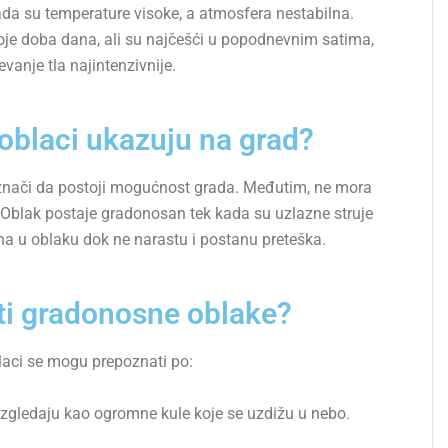
 kada su temperature visoke, a atmosfera nestabilna.
oje doba dana, ali su najčešći u popodnevnim satima,
vanje tla najintenzivnije.
 oblaci ukazuju na grad?
znači da postoji mogućnost grada. Međutim, ne mora
Oblak postaje gradonosan tek kada su uzlazne struje
na u oblaku dok ne narastu i postanu preteška.
i gradonosne oblake?
aci se mogu prepoznati po:
– izgledaju kao ogromne kule koje se uzdižu u nebo.