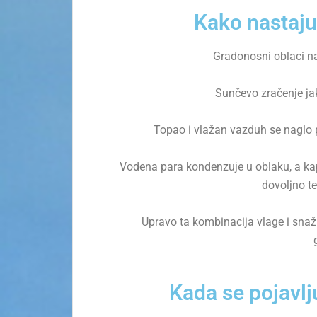
Kako nastaju
Gradonosni oblaci na
Sunčevo zračenje ja
Topao i vlažan vazduh se naglo po
Vodena para kondenzuje u oblaku, a kap
dovoljno t
Upravo ta kombinacija vlage i snaž
Kada se pojavlj