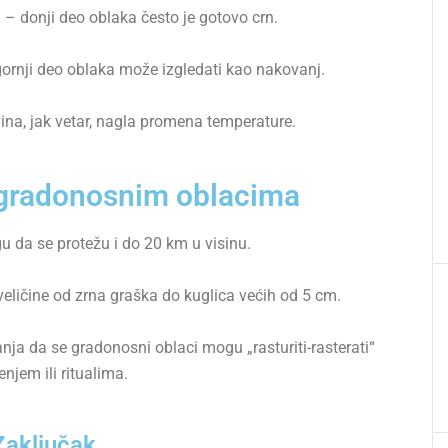
 – donji deo oblaka često je gotovo crn.
rnji deo oblaka može izgledati kao nakovanj.
na, jak vetar, nagla promena temperature.
o gradonosnim oblacima
 da se protežu i do 20 km u visinu.
veličine od zrna graška do kuglica većih od 5 cm.
ja da se gradonosni oblaci mogu „rasturiti-rasterati“
njem ili ritualima.
Zaključak