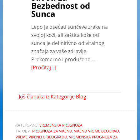
Bezbednost od
Sunca
Lepo je osećati sunčeve zrake na
svojoj koži, ali zaštita kože od
sunca je definitivno od vitalnog
značaja za vaše zdravlje.
Prekomerno i produženo …
[Pročitaj...]
Još članaka iz Kategorije Blog
КАТЕГОРИЈЕ:
VREMENSKA PROGNOZA
ТАГОВИ:
PROGNOZA ZA VIKEND
,
VIKEND VREME BEOGRAD
,
VREME VIKEND U BEOGRADU
,
VREMENSKA PROGNOZA ZA