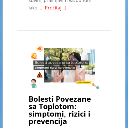
suvim, prašnjavim vazduhom.
Iako …
[Pročitaj...]
Bolesti Povezane
sa Toplotom:
simptomi, rizici i
prevencija