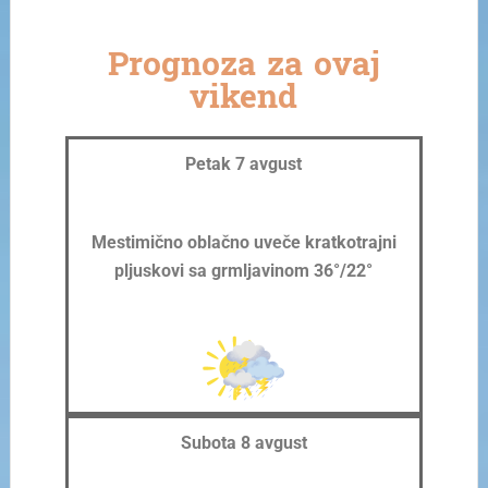
Prognoza za ovaj
vikend
Petak 7 avgust
Mestimično oblačno uveče kratkotrajni
pljuskovi sa grmljavinom 36°/22°
Subota 8 avgust