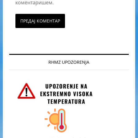
коментаришем.
RHMZ UPOZORENJA