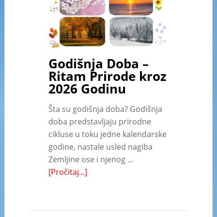
Godišnja Doba –
Ritam Prirode kroz
2026 Godinu
Šta su godišnja doba? Godišnja
doba predstavljaju prirodne
cikluse u toku jedne kalendarske
godine, nastale usled nagiba
Zemljine ose i njenog …
[Pročitaj...]