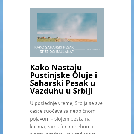
Kako Nastaju
Pustinjske Oluje i
Saharski Pesak u
Vazduhu u Srbiji
U poslednje vreme, Srbija se sve
cešce suočava sa neobičnom
pojavom – slojem peska na
kolima, zamućenim nebom i