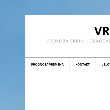
Skip
Skip
Skip
Skip
to
to
to
to
primary
main
primary
footer
navigation
content
sidebar
VR
VREME ZA SRBIJU I GRADOV
PROGNOZA VREMENA
KONTAKT
USLO