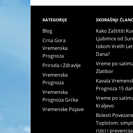
KATEGORIJE
SKORAŠNJI ČLANC
Blog
Kako Zaštititi Ku
Ljubimce od Su
Crna Gora
tokom Vrelih Let
Vremenska
Dana?
Prognoza
Vreme po satim
Priroda i Zdravlje
Zlatibor
Vremenska
Kavala Vremens
Prognoza
Prognoza 15 da
Vremenska
Vreme po satim
Prognoza Grcka
Kraljevo
Vremenske Pojave
Bolesti Povezane
Toplotom: simpt
rizici i prevencija