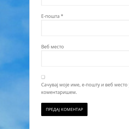
Е-пошта
*
Веб место
Сачувај моје име, е-пошту и веб место
коментаришем.