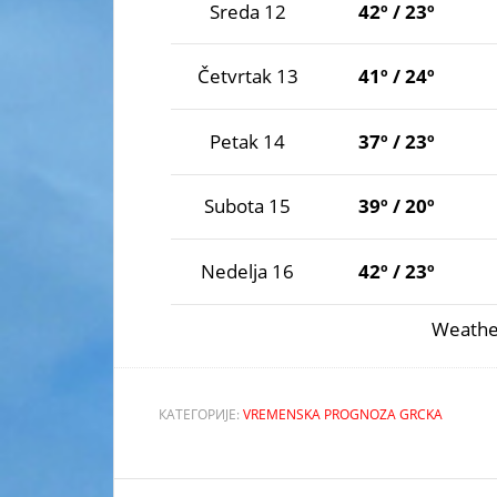
Sreda 12
42º / 23º
Četvrtak 13
41º / 24º
Petak 14
37º / 23º
Subota 15
39º / 20º
Nedelja 16
42º / 23º
Weathe
КАТЕГОРИЈЕ:
VREMENSKA PROGNOZA GRCKA