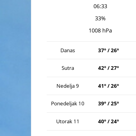
06:33
33%
1008 hPa
Danas
37º / 26º
Sutra
42º / 27º
Nedelja 9
41º / 26º
Ponedeljak 10
39º / 25º
Utorak 11
40º / 24º