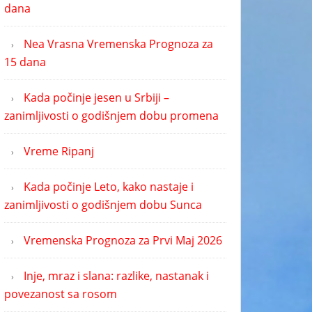
dana
Nea Vrasna Vremenska Prognoza za
15 dana
Kada počinje jesen u Srbiji –
zanimljivosti o godišnjem dobu promena
Vreme Ripanj
Kada počinje Leto, kako nastaje i
zanimljivosti o godišnjem dobu Sunca
Vremenska Prognoza za Prvi Maj 2026
Inje, mraz i slana: razlike, nastanak i
povezanost sa rosom