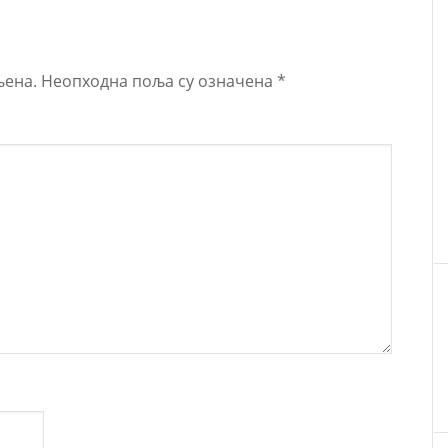
љена.
Неопходна поља су означена
*