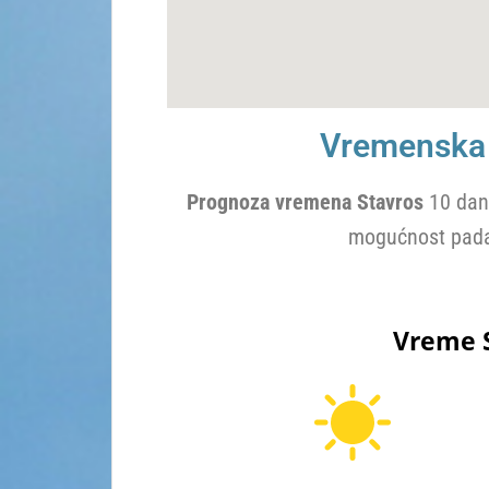
Vremenska 
Prognoza vremena Stavros
10 dana
mogućnost pada
Vreme S