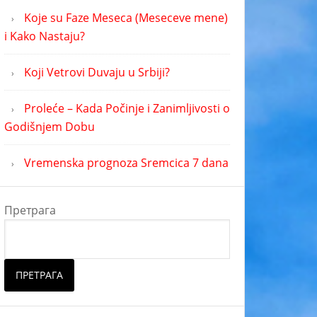
Koje su Faze Meseca (Meseceve mene)
i Kako Nastaju?
Koji Vetrovi Duvaju u Srbiji?
Proleće – Kada Počinje i Zanimljivosti o
Godišnjem Dobu
Vremenska prognoza Sremcica 7 dana
Претрага
ПРЕТРАГА