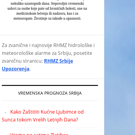
Za zvanične i najnovije RHMZ hidrološke i
meteorološke alarme za Srbiju, posetite
zvaničnu stranicu:
RHMZ Srbije
Upozorenja
.
VREMENSKA PROGNOZA SRBIJA
Kako Zaštititi Kućne Ljubimce od
Sunca tokom Vrelih Letnjih Dana?