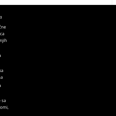
I
ćne
nca
njih
a
ka
na
a
 sa
omi,