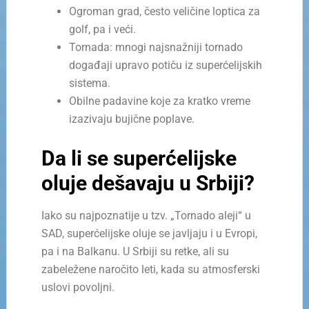
Ogroman grad, često veličine loptica za
golf, pa i veći.
Tornada: mnogi najsnažniji tornado
događaji upravo potiču iz superćelijskih
sistema.
Obilne padavine koje za kratko vreme
izazivaju bujične poplave.
Da li se superćelijske
oluje dešavaju u Srbiji?
Iako su najpoznatije u tzv. „Tornado aleji“ u
SAD, superćelijske oluje se javljaju i u Evropi,
pa i na Balkanu. U Srbiji su retke, ali su
zabeležene naročito leti, kada su atmosferski
uslovi povoljni.