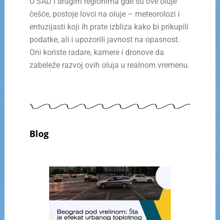
U SAD i drugim regionima gde su ove oluje
češće, postoje lovci na oluje – meteorolozi i
entuzijasti koji ih prate izbliza kako bi prikupili
podatke, ali i upozorili javnost na opasnost.
Oni koriste radare, kamere i dronove da
zabeleže razvoj ovih oluja u realnom vremenu.
Blog