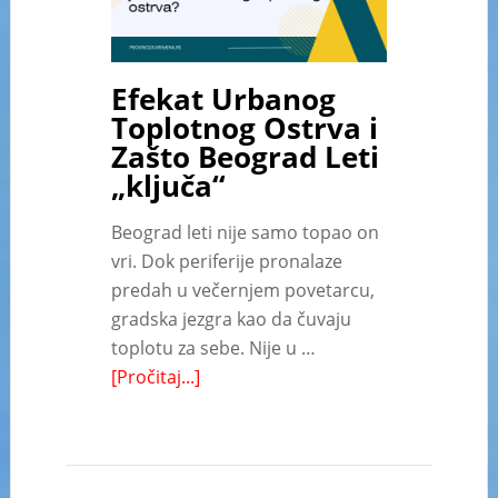
Efekat Urbanog
Toplotnog Ostrva i
Zašto Beograd Leti
„ključa“
Beograd leti nije samo topao on
vri. Dok periferije pronalaze
predah u večernjem povetarcu,
gradska jezgra kao da čuvaju
toplotu za sebe. Nije u …
[Pročitaj...]