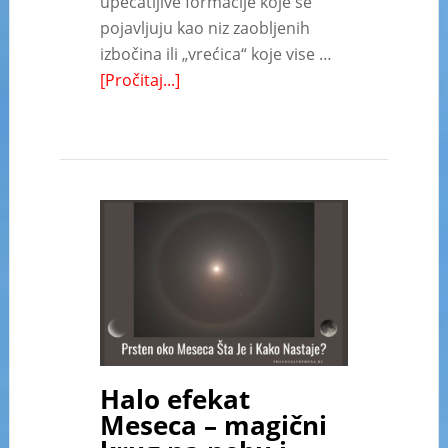
upečatljive formacije koje se
pojavljuju kao niz zaobljenih
izbočina ili „vrećica“ koje vise …
[Pročitaj...]
Halo efekat
Meseca – magični