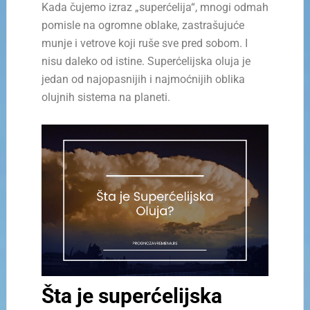
Kada čujemo izraz „superćelija“, mnogi odmah
pomisle na ogromne oblake, zastrašujuće
munje i vetrove koji ruše sve pred sobom. I
nisu daleko od istine. Superćelijska oluja je
jedan od najopasnijih i najmoćnijih oblika
olujnih sistema na planeti.
Šta je superćelijska