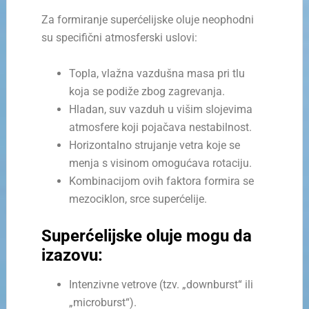
Za formiranje superćelijske oluje neophodni
su specifični atmosferski uslovi:
Topla, vlažna vazdušna masa pri tlu
koja se podiže zbog zagrevanja.
Hladan, suv vazduh u višim slojevima
atmosfere koji pojačava nestabilnost.
Horizontalno strujanje vetra koje se
menja s visinom omogućava rotaciju.
Kombinacijom ovih faktora formira se
mezociklon, srce superćelije.
Superćelijske oluje mogu da
izazovu:
Intenzivne vetrove (tzv. „downburst“ ili
„microburst“).