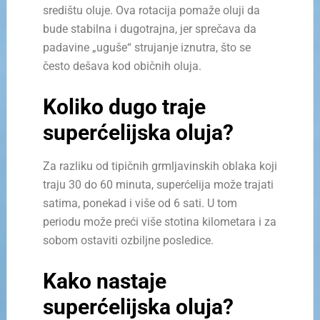
središtu oluje. Ova rotacija pomaže oluji da
bude stabilna i dugotrajna, jer sprečava da
padavine „uguše“ strujanje iznutra, što se
često dešava kod običnih oluja.
Koliko dugo traje
superćelijska oluja?
Za razliku od tipičnih grmljavinskih oblaka koji
traju 30 do 60 minuta, superćelija može trajati
satima, ponekad i više od 6 sati. U tom
periodu može preći više stotina kilometara i za
sobom ostaviti ozbiljne posledice.
Kako nastaje
superćelijska oluja?