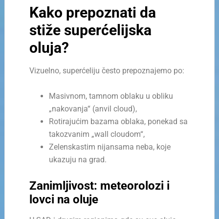
Kako prepoznati da
stiže superćelijska
oluja?
Vizuelno, superćeliju često prepoznajemo po:
Masivnom, tamnom oblaku u obliku
„nakovanja“ (anvil cloud),
Rotirajućim bazama oblaka, ponekad sa
takozvanim „wall cloudom“,
Zelenskastim nijansama neba, koje
ukazuju na grad.
Zanimljivost: meteorolozi i
lovci na oluje