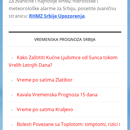
Za zvanične i najnovije RHMZ hidrološke i
meteorološke alarme za Srbiju, posetite zvaničnu
stranicu:
RHMZ Srbije Upozorenja
.
VREMENSKA PROGNOZA SRBIJA
Kako Zaštititi Kućne Ljubimce od Sunca tokom
Vrelih Letnjih Dana?
Vreme po satima Zlatibor
Kavala Vremenska Prognoza 15 dana
Vreme po satima Kraljevo
Bolesti Povezane sa Toplotom: simptomi, rizici i