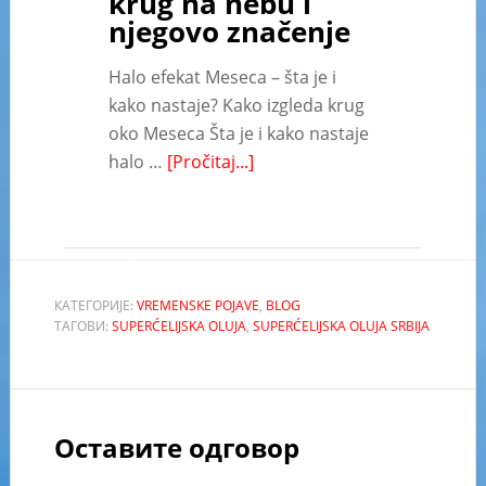
krug na nebu i
njegovo značenje
Halo efekat Meseca – šta je i
kako nastaje? Kako izgleda krug
oko Meseca Šta je i kako nastaje
halo …
[Pročitaj...]
КАТЕГОРИЈЕ:
VREMENSKE POJAVE
,
BLOG
ТАГОВИ:
SUPERĆELIJSKA OLUJA
,
SUPERĆELIJSKA OLUJA SRBIJA
Оставите одговор