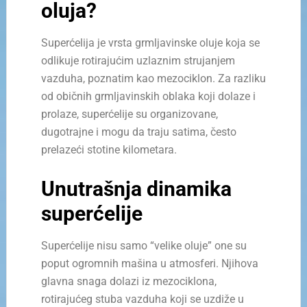
oluja?
Superćelija je vrsta grmljavinske oluje koja se
odlikuje rotirajućim uzlaznim strujanjem
vazduha, poznatim kao mezociklon. Za razliku
od običnih grmljavinskih oblaka koji dolaze i
prolaze, superćelije su organizovane,
dugotrajne i mogu da traju satima, često
prelazeći stotine kilometara.
Unutrašnja dinamika
superćelije
Superćelije nisu samo “velike oluje” one su
poput ogromnih mašina u atmosferi. Njihova
glavna snaga dolazi iz mezociklona,
rotirajućeg stuba vazduha koji se uzdiže u