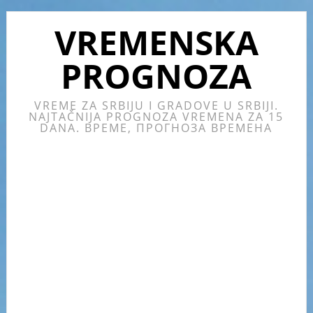
Skip
Skip
Skip
Skip
to
to
to
to
VREMENSKA
primary
main
primary
footer
PROGNOZA
navigation
content
sidebar
VREME ZA SRBIJU I GRADOVE U SRBIJI.
NAJTAČNIJA PROGNOZA VREMENA ZA 15
DANA. ВРЕМЕ, ПРОГНОЗА ВРЕМЕНА